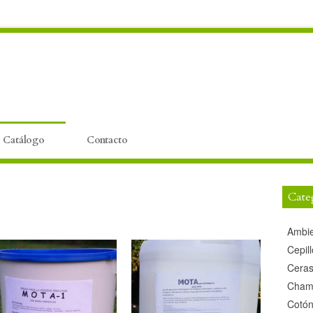
Catálogo
Contacto
Cate
Ambie
Cepil
Cera
Champ
Cotó