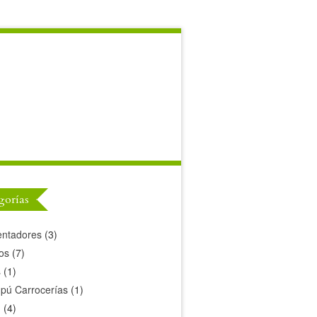
gorías
ntadores
(3)
los
(7)
s
(1)
ú Carrocerías
(1)
n
(4)