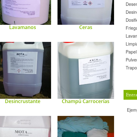
Dese
Desin
Dosif
Lavamanos
Ceras
Frieg
Lava
Limpi
Papel
Pulve
Trapo
Entr
Desincrustante
Champú Carrocerías
Ejemp