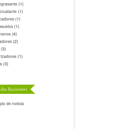
ngrasante
(1)
crustante
(1)
icadores
(1)
asuelos
(1)
manos
(4)
adores
(2)
(3)
rizadores
(1)
s
(3)
adas Recientes
lo de noticia